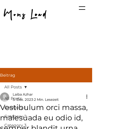
Moms Lead
Beitrag
All Posts
Laiba Azhar
All Posts
5. Dez. 2023
2 Min. Lesezeit
Vestibulum orci massa,
Category 1
malesuada eu odio id,
Category 2
Category 3
semper blandit urna.